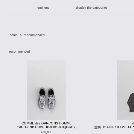
eminent
display the categories
home
>
recommended
recommended
COMME des GARCONS HOMME
a
CdGH x NB U509 [HP-K101-001][GREY]
空紡 BOATNECK L/S TEE S
¥30,800