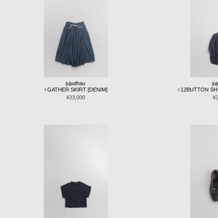
jujudhau
ju
♀GATHER SKIRT [DENIM]
♀12BUTTON SHI
¥33,000
¥