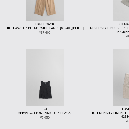
HAVERSACK
KIJIMA
HIGH WAIST 2 PLEATS WIDE PANTS [862406][BEIGE]
REVERSIBLE BUCKET / 6P
E GREE
¥37,400
¥
prit
HAV
♀BIWA COTTON TANK TOP [BLACK]
HIGH-DENSITY LINEN HE
6263
¥6,050
¥