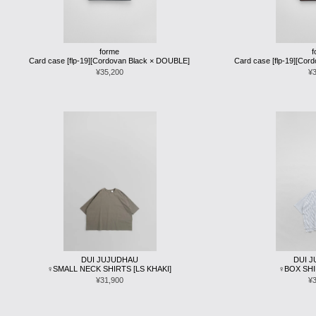
forme
Card case [flp-19][Cordovan Black × DOUBLE]
Card case [flp-19][Co
¥35,200
¥
DUI JUJUDHAU
DUI 
♀SMALL NECK SHIRTS [LS KHAKI]
♀BOX SHI
¥31,900
¥