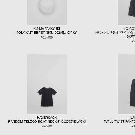
KIJIMA TAKAYUKI
NO CO
POLY KNIT BERET [EKN-002A][L. GRAY]
♀テンブロ 7分丈 ワイドタック
SKPT
¥15,400
¥
HAVERSACK
L
RANDOM TELECO BOAT NECK T [812526][BLACK]
TWILL TWIST PANTS
¥9,900
¥