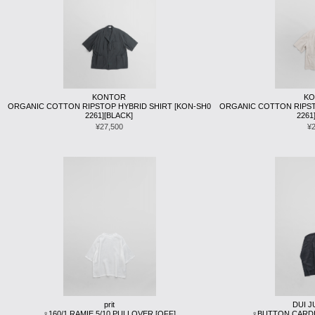
KONTOR
K
ORGANIC COTTON RIPSTOP HYBRID SHIRT [KON-SH0
ORGANIC COTTON RIPST
2261][BLACK]
2261
¥27,500
¥
prit
DUI 
♀160/1 RAMIE 5/10 PULLOVER [OFF]
♀BUTTON CARDI