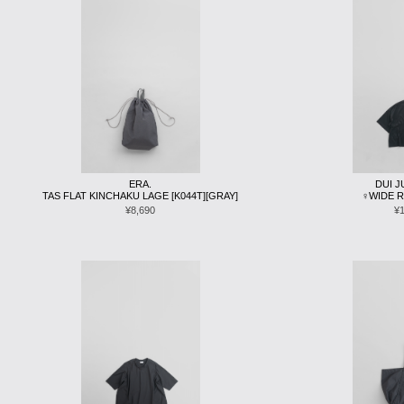
ERA.
DUI 
TAS FLAT KINCHAKU LAGE [K044T][GRAY]
♀WIDE RI
¥8,690
¥