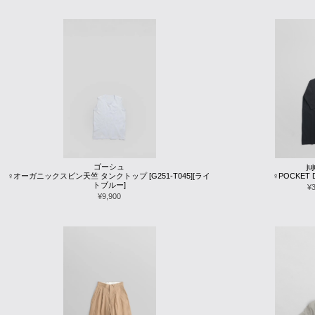
ゴーシュ
ju
♀オーガニックスビン天竺 タンクトップ [G251-T045][ライ
♀POCKET D
トブルー]
¥
¥9,900