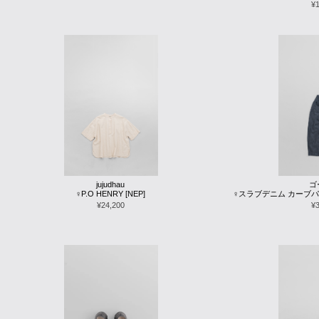
¥
jujudhau
ゴ
♀P.O HENRY [NEP]
♀スラブデニム カーブパンツ
¥24,200
¥