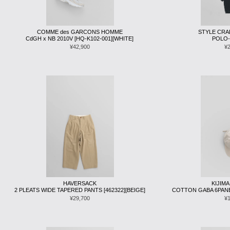
COMME des GARCONS HOMME
STYLE CR
CdGH x NB 2010V [HQ-K102-001][WHITE]
POLO-
¥42,900
¥
HAVERSACK
KIJIMA
2 PLEATS WIDE TAPERED PANTS [462322][BEIGE]
COTTON GABA 6PANEL
¥29,700
¥