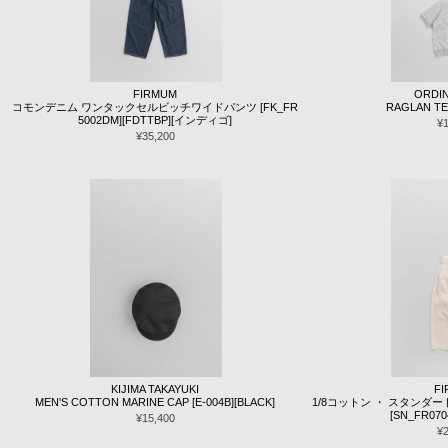
FIRMUM
ORDIN
コモンデニム ワンタックセルビッチワイドパンツ [FK_FR
RAGLAN TEE
5002DM][FDTTBP][インディゴ]
¥
¥35,200
KIJIMA TAKAYUKI
F
MEN'S COTTON MARINE CAP [E-004B][BLACK]
1/8コットン ・ スタンダ
[SN_FR070
¥15,400
¥