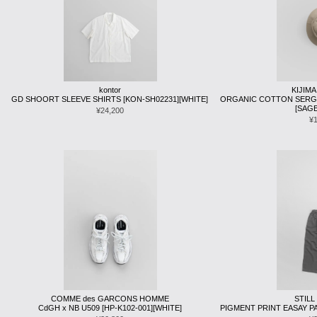
kontor
KIJIMA
GD SHOORT SLEEVE SHIRTS [KON-SH02231][WHITE]
ORGANIC COTTON SERGE
[SAG
¥24,200
¥
COMME des GARCONS HOMME
STILL
CdGH x NB U509 [HP-K102-001][WHITE]
PIGMENT PRINT EASAY PA