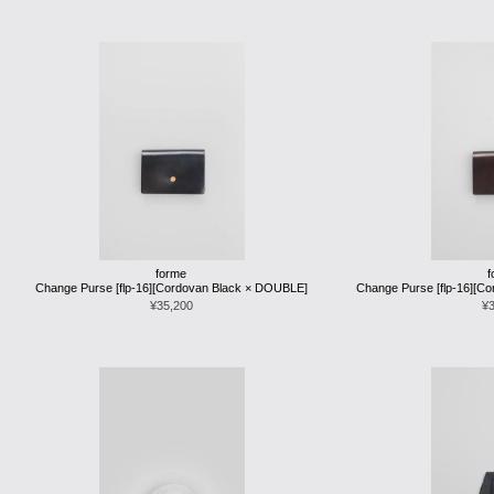
forme
Change Purse [flp-16][Cordovan Black × DOUBLE]
Change Purse [flp-16][
¥35,200
¥