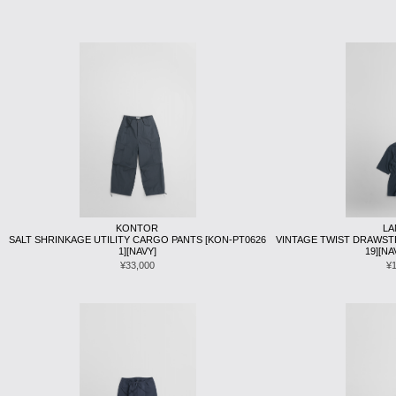
KONTOR
L
SALT SHRINKAGE UTILITY CARGO PANTS [KON-PT0626
VINTAGE TWIST DRAWSTR
1][NAVY]
19][NA
¥33,000
¥