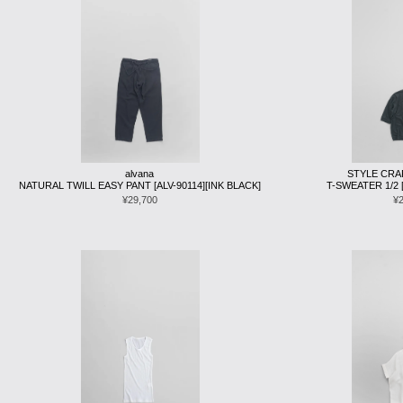
alvana
STYLE CR
NATURAL TWILL EASY PANT [ALV-90114][INK BLACK]
T-SWEATER 1/2
¥29,700
¥