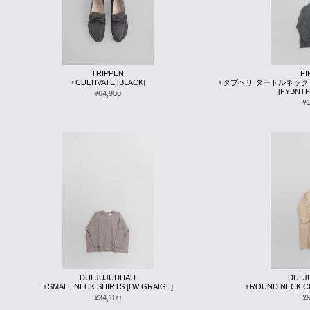
TRIPPEN
F
♀CULTIVATE [BLACK]
♀ダブヘリ タートルネック プ
[FYBNTF
¥64,900
¥
DUI JUJUDHAU
DUI 
♀SMALL NECK SHIRTS [LW GRAIGE]
♀ROUND NECK C
¥34,100
¥