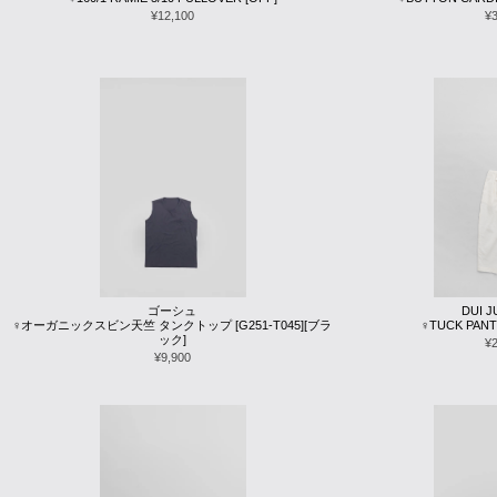
¥12,100
¥
ゴーシュ
DUI 
♀オーガニックスビン天竺 タンクトップ [G251-T045][ブラ
♀TUCK PANT
ック]
¥
¥9,900