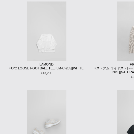
LAMOND
F
♀O/C LOOSE FOOTBALL TEE [LM-C-205][WHITE]
♀ストアム ワイドストレートパン
NPT][NATURA
¥13,200
¥