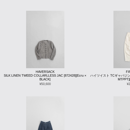
HAVERSACK
F
SILK LINEN TWEED COLLARLLESS JAC [872428][Ecru ×
ハイツイスト TCギャバジン 菱
BLACK]
MTPPT
¥50,600
¥