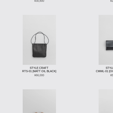
¥30,800
¥
STYLE CRAFT
STYL
RTS-01 [MATT OIL BLACK]
CMWL-01 [OI
¥66,000
¥